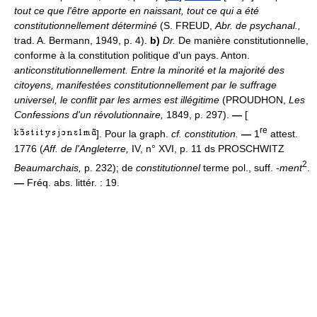
tout ce que l'être apporte en naissant, tout ce qui a été
constitutionnellement déterminé
(S. FREUD,
Abr. de psychanal.,
trad. A. Bermann, 1949, p. 4).
b)
Dr.
De manière constitutionnelle,
conforme à la constitution politique d'un pays. Anton.
anticonstitutionnellement.
Entre la minorité et la majorité des
citoyens, manifestées constitutionnellement par le suffrage
universel, le conflit par les armes est illégitime
(PROUDHON,
Les
Confessions d'un révolutionnaire,
1849, p. 297).
—
[
re
]. Pour la graph.
cf. constitution.
—
1
attest.
1776 (
Aff. de l'Angleterre,
IV, n° XVI, p. 11 ds PROSCHWITZ
2
Beaumarchais,
p. 232); de
constitutionnel
terme pol., suff.
-ment
.
—
Fréq. abs. littér. : 19.