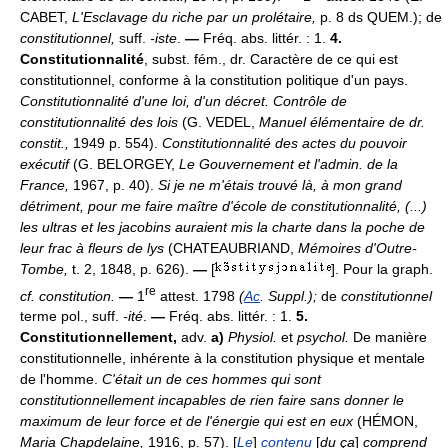
CABET,
L'Esclavage du riche par un prolétaire,
p. 8 ds QUEM.); de
constitutionnel,
suff.
-iste
.
—
Fréq. abs. littér. : 1.
4.
Constitutionnalité
, subst. fém., dr. Caractère de ce qui est
constitutionnel, conforme à la constitution politique d'un pays.
Constitutionnalité d'une loi, d'un décret.
Contrôle de
constitutionnalité des lois
(G. VEDEL,
Manuel élémentaire de dr.
constit.,
1949 p. 554).
Constitutionnalité des actes du pouvoir
exécutif
(G. BELORGEY,
Le Gouvernement et l'admin. de la
France,
1967, p. 40).
Si je ne m'étais trouvé là, à mon grand
détriment, pour me faire maître d'école de constitutionnalité, (...)
les ultras et les jacobins auraient mis la charte dans la poche de
leur frac à fleurs de lys
(CHATEAUBRIAND,
Mémoires d'Outre-
Tombe,
t. 2, 1848, p. 626).
—
[
]. Pour la graph.
re
cf. constitution.
—
1
attest. 1798
(
Ac
. Suppl.);
de
constitutionnel
terme pol., suff.
-ité
.
—
Fréq. abs. littér. : 1.
5.
Constitutionnellement,
adv.
a)
Physiol.
et
psychol.
De manière
constitutionnelle, inhérente à la constitution physique et mentale
de l'homme.
C'était un de ces hommes qui sont
constitutionnellement incapables de rien faire sans donner le
maximum de leur force et de l'énergie qui est en eux
(HÉMON,
Maria Chapdelaine,
1916, p. 57). [
Le
]
contenu
[
du ça
]
comprend