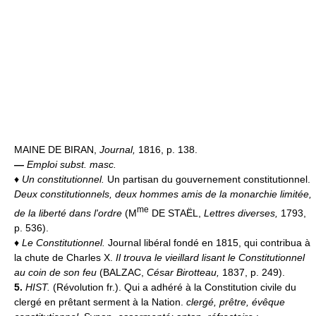
MAINE DE BIRAN,
Journal,
1816, p. 138.
—
Emploi subst. masc.
♦
Un constitutionnel.
Un partisan du gouvernement constitutionnel.
Deux constitutionnels, deux hommes amis de la monarchie limitée,
me
de la liberté dans l'ordre
(M
DE STAËL,
Lettres diverses,
1793,
p. 536).
♦
Le Constitutionnel.
Journal libéral fondé en 1815, qui contribua à
la chute de Charles X.
Il trouva le vieillard lisant le Constitutionnel
au coin de son feu
(BALZAC,
César Birotteau,
1837, p. 249).
5.
HIST.
(Révolution fr.). Qui a adhéré à la Constitution civile du
clergé en prêtant serment à la Nation.
clergé, prêtre, évêque