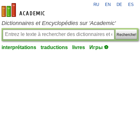
RU
EN
DE
ES
fr-academic.com
Dictionnaires et Encyclopédies sur 'Academic'
Recherche!
interprétations
traductions
livres
Игры ⚽