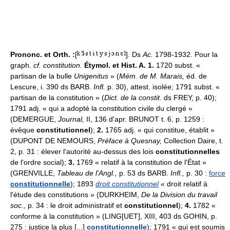
Prononc. et Orth. :
[
]. Ds
Ac.
1798-1932. Pour la
graph.
cf. constitution.
Étymol. et Hist. A. 1.
1720 subst. «
partisan de la bulle
Unigenitus
» (
Mém. de M. Marais,
éd. de
Lescure, i. 390 ds BARB.
Infl.
p. 30), attest. isolée; 1791 subst. «
partisan de la constitution » (
Dict. de la constit.
ds FREY, p. 40);
1791 adj. « qui a adopté la constitution civile du clergé »
(DEMERGUE,
Journal,
II, 136 d'apr. BRUNOT t. 6, p. 1259 :
évêque
constitutionnel
);
2.
1765 adj. « qui constitue, établit »
(DUPONT DE NEMOURS,
Préface à Quesnay,
Collection Daire, t.
2, p. 31 : élever l'autorité au-dessus des lois
constitutionnelles
de l'ordre social);
3.
1769 « relatif à la constitution de l'État »
(GRENVILLE,
Tableau de l'Angl.,
p. 53 ds BARB.
Infl.,
p. 30 :
force
constitutionnelle
); 1893
droit constitutionnel
« droit relatif à
l'étude des constitutions » (DURKHEIM,
De la Division du travail
soc.,
p. 34 : le droit administratif et
constitutionnel
);
4.
1782 «
conforme à la constitution » (LING[UET], XIII, 403 ds GOHIN, p.
275 : justice la plus [...]
constitutionnelle
); 1791 « qui est soumis