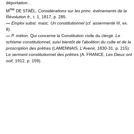
déportation...
me
M
DE STAËL,
Considérations sur les princ. événements de la
Révolution fr.,
t. 1, 1817, p. 285.
—
Emploi subst. masc.
Un constitutionnel
(
cf. assermenté
III, ex.
8).
—
P. méton.
Qui concerne la Constitution civile du clergé.
Le
schisme constitutionnel, suivi bientôt de l'abolition du culte et de la
proscription des prêtres
(LAMENNAIS,
L'Avenir,
1830-31, p. 215).
Le serment constitutionnel des prêtres
(A. FRANCE,
Les Dieux ont
soif,
1912, p. 159).