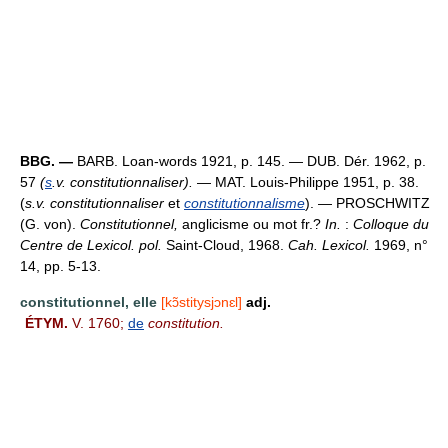
BBG. —
BARB. Loan-words 1921, p. 145. — DUB. Dér. 1962, p.
57
(
s
.v. constitutionnaliser).
— MAT. Louis-Philippe 1951, p. 38.
(
s.v. constitutionnaliser
et
constitutionnalisme
). — PROSCHWITZ
(G. von).
Constitutionnel,
anglicisme ou mot fr.?
In.
:
Colloque du
Centre de Lexicol. pol.
Saint-Cloud, 1968.
Cah. Lexicol.
1969, n°
14, pp. 5-13.
constitutionnel, elle
[kɔ̃stitysjɔnɛl]
adj.
ÉTYM.
V. 1760;
de
constitution.