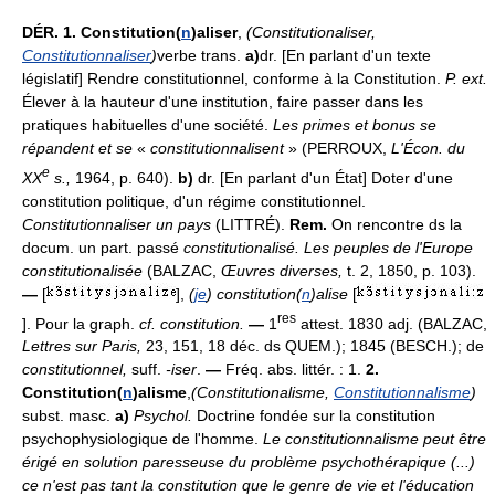
DÉR.
1.
Constitution(
n
)aliser
,
(Constitutionaliser,
Constitutionnaliser
)
verbe trans.
a)
dr. [En parlant d'un texte
législatif] Rendre constitutionnel, conforme à la Constitution.
P. ext.
Élever à la hauteur d'une institution, faire passer dans les
pratiques habituelles d'une société.
Les primes et bonus se
répandent et se
«
constitutionnalisent
» (PERROUX,
L'Écon. du
e
XX
s.,
1964, p. 640).
b)
dr. [En parlant d'un État] Doter d'une
constitution politique, d'un régime constitutionnel.
Constitutionnaliser un pays
(LITTRÉ).
Rem.
On rencontre ds la
docum. un part. passé
constitutionalisé. Les peuples de l'Europe
constitutionalisée
(BALZAC,
Œuvres diverses,
t. 2, 1850, p. 103).
—
[
],
(
je
) constitution(
n
)alise
[
res
]. Pour la graph.
cf. constitution.
—
1
attest. 1830 adj. (BALZAC,
Lettres sur Paris,
23, 151, 18 déc. ds QUEM.); 1845 (BESCH.); de
constitutionnel,
suff.
-iser
.
—
Fréq. abs. littér. : 1.
2.
Constitution(
n
)alisme
,
(Constitutionalisme,
Constitutionnalisme
)
subst. masc.
a)
Psychol.
Doctrine fondée sur la constitution
psychophysiologique de l'homme.
Le constitutionnalisme peut être
érigé en solution paresseuse du problème psychothérapique (...)
ce n'est pas tant la constitution que le genre de vie et l'éducation