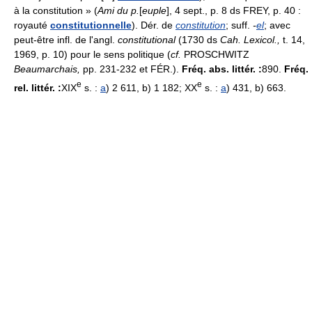
à la constitution » (
Ami du p.
[
euple
], 4 sept., p. 8 ds FREY, p. 40 :
royauté
constitutionnelle
). Dér. de
constitution
; suff.
-
el
; avec
peut-être infl. de l'angl.
constitutional
(1730 ds
Cah. Lexicol.,
t. 14,
1969, p. 10) pour le sens politique (
cf.
PROSCHWITZ
Beaumarchais,
pp. 231-232 et FÉR.).
Fréq. abs. littér. :
890.
Fréq.
e
e
rel. littér. :
XIX
s. :
a
) 2 611, b) 1 182; XX
s. :
a
) 431, b) 663.