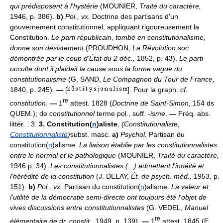
qui prédisposent à l'hystérie
(MOUNIER,
Traité du caractère,
1946, p. 386).
b)
Pol.,
vx.
Doctrine des partisans d'un
gouvernement constitutionnel, appliquant rigoureusement la
Constitution.
Le parti républicain, tombé en constitutionalisme,
donne son désistement
(PROUDHON,
La Révolution soc.
démontrée par le coup d'État du 2 déc.,
1852, p. 43).
Le parti
occulte dont il plaidait la cause sous la forme vague du
constitutionalisme
(G. SAND,
Le Compagnon du Tour de France,
1840, p. 245).
—
[
]. Pour la graph.
cf.
re
constitution.
—
1
attest. 1828 (
Doctrine de Saint-Simon,
154 ds
QUEM.); de
constitutionnel
terme pol., suff.
-isme
.
—
Fréq. abs.
littér. : 3.
3.
Constitution(
n
)aliste
,
(Constitutionaliste,
Constitutionnaliste
)
subst. masc.
a)
Psychol.
Partisan du
constitution(
n
)alisme.
La liaison établie par les constitutionnalistes
entre le normal et le pathologique
(MOUNIER,
Traité du caractère,
1946 p. 34).
Les constitutionnalistes (...) admettent l'innéité et
l'hérédité de la constitution
(J. DELAY,
Ét. de psych. méd.,
1953, p.
151).
b)
Pol.,
vx.
Partisan du constitution(
n
)alisme.
La valeur et
l'utilité de la démocratie semi-directe ont toujours été l'objet de
vives discussions entre constitutionnalistes
(G. VEDEL,
Manuel
re
élémentaire de dr. constit.,
1949, p. 139).
—
1
attest. 1845 (E.