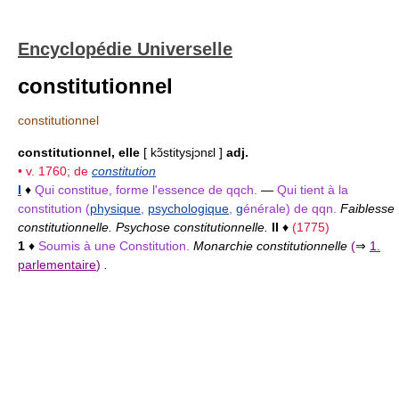
Encyclopédie Universelle
constitutionnel
constitutionnel
constitutionnel, elle
[ kɔ̃stitysjɔnɛl ]
adj.
• v. 1760; de
constitution
I
♦
Qui constitue, forme l'essence de qqch.
—
Qui tient à la
constitution (
physique
,
psychologique
,
g
énérale) de qqn.
Faiblesse
constitutionnelle. Psychose constitutionnelle.
II
♦
(1775)
1
♦
Soumis à une Constitution.
Monarchie constitutionnelle
(
⇒
1.
parlementaire
)
.